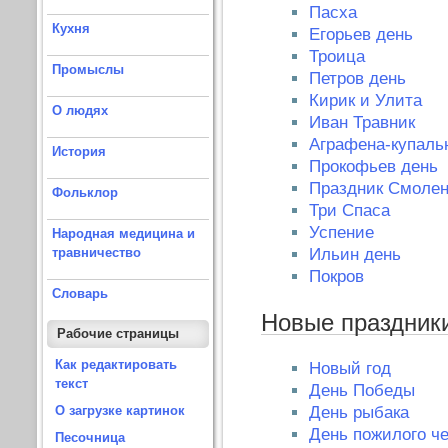
Пасха
Кухня
Егорьев день
Троица
Промыслы
Петров день
Кирик и Улита
О людях
Иван Травник
Аграфена-купаль
История
Прокофьев день
Праздник Смолен
Фольклор
Три Спаса
Успение
Народная медицина и
травничество
Ильин день
Покров
Словарь
Новые праздник
Рабочие страницы
Как редактировать
Новый год
текст
День Победы
День рыбака
О загрузке картинок
День пожилого ч
Песочница